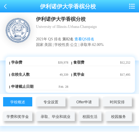
伊利诺伊大学香槟分校
伊利诺伊大学香槟分校
University of Illinois-Urbana-Champaign
2021年 QS 排名
第82名
查看QS排名
国家:美国 | 学校性质:公立 | 录取率:62.00%
学杂费
食宿费
$39,978
$12,252
在校生人数
奖学金
49,339
$17,495
申请截止日期
Feb. 28
学校概述
专业设置
Offer申请
时间安排
学费和奖学金
录取、毕业和就业
校园生活
校园服务