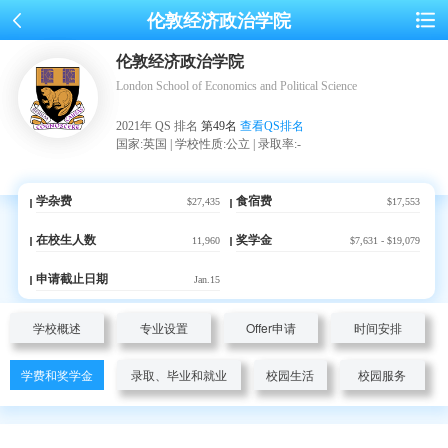
伦敦经济政治学院
伦敦经济政治学院
London School of Economics and Political Science
2021年 QS 排名
第49名
查看QS排名
国家:英国 | 学校性质:公立 | 录取率:-
学杂费
食宿费
$27,435
$17,553
在校生人数
奖学金
11,960
$7,631 - $19,079
申请截止日期
Jan.15
学校概述
专业设置
Offer申请
时间安排
学费和奖学金
录取、毕业和就业
校园生活
校园服务