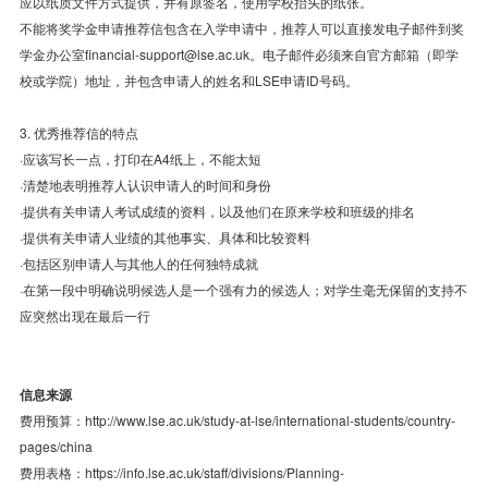
应以纸质文件方式提供，并有原签名，使用学校抬头的纸张。
不能将奖学金申请推荐信包含在入学申请中，推荐人可以直接发电子邮件到奖
学金办公室financial-support@lse.ac.uk。电子邮件必须来自官方邮箱（即学
校或学院）地址，并包含申请人的姓名和LSE申请ID号码。
3. 优秀推荐信的特点
·应该写长一点，打印在A4纸上，不能太短
·清楚地表明推荐人认识申请人的时间和身份
·提供有关申请人考试成绩的资料，以及他们在原来学校和班级的排名
·提供有关申请人业绩的其他事实、具体和比较资料
·包括区别申请人与其他人的任何独特成就
·在第一段中明确说明候选人是一个强有力的候选人；对学生毫无保留的支持不
应突然出现在最后一行
信息来源
费用预算：http://www.lse.ac.uk/study-at-lse/international-students/country-
pages/china
费用表格：https://info.lse.ac.uk/staff/divisions/Planning-