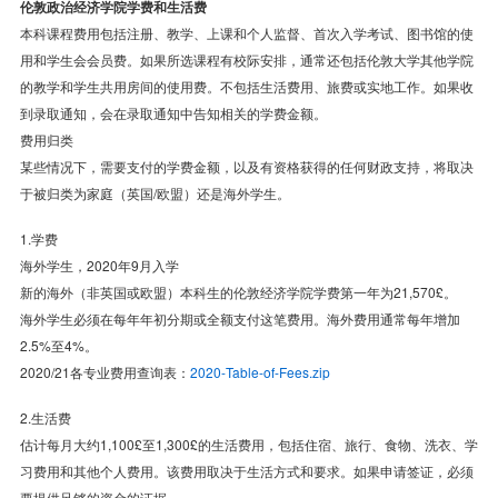
伦敦政治经济学院学费和生活费
本科课程费用包括注册、教学、上课和个人监督、首次入学考试、图书馆的使
用和学生会会员费。如果所选课程有校际安排，通常还包括伦敦大学其他学院
的教学和学生共用房间的使用费。不包括生活费用、旅费或实地工作。如果收
到录取通知，会在录取通知中告知相关的学费金额。
费用归类
某些情况下，需要支付的学费金额，以及有资格获得的任何财政支持，将取决
于被归类为家庭（英国/欧盟）还是海外学生。
1.学费
海外学生，2020年9月入学
新的海外（非英国或欧盟）本科生的伦敦经济学院学费第一年为21,570£。
海外学生必须在每年年初分期或全额支付这笔费用。海外费用通常每年增加
2.5%至4%。
2020/21各专业费用查询表：
2020-Table-of-Fees.zip
2.生活费
估计每月大约1,100£至1,300£的生活费用，包括住宿、旅行、食物、洗衣、学
习费用和其他个人费用。该费用取决于生活方式和要求。如果申请签证，必须
要提供足够的资金的证据。