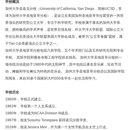
学校概况
加州大学圣迭戈分校（University of California, San Diego，简称UCSD，常
译为加州大学圣地亚哥分校），是设立在美国加州圣地亚哥市拉霍亚的一所世
界顶尖的研究型公立大学，专注于科学研究。学校隶属于著名的加州大学系
统，拥有极高的学术声誉，是世界百强名校，环太平洋大学联盟、国际公立大
学论坛和北美顶尖大学联盟美国大学协会成员，被誉为“公立常春藤”盟校，属
于Tier-1全美最顶尖公立大学之一。
加州大学圣地亚哥分校包括六所学院，五个学术部门以及五所研究生院和专业
学校。 其医学院和雅各布斯工程学院排名很高。 加州大学圣地亚哥分校的一
项传统活动是始于1980年代的太阳神节，其中包括以著名音乐家，狂欢节活
动，摊贩和学生摊位为特色的音乐会。 加州大学圣地亚哥分校还以其国际学院
而闻名，来自30多个国家的大约350名学生一起生活和学习。
学校历史
1960年，学校正式建立。
1963年，学校第一个人文系成立。
1980年，学校成为NCAA Division III成员。
1997年，校友Susumu Tonegawa 获得诺贝尔医学奖。
2019年，校友Jessica Meir，作为第一个女性宇航员在太空上行走。