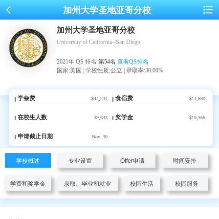
加州大学圣地亚哥分校
加州大学圣地亚哥分校
University of California--San Diego
2021年 QS 排名
第54名
查看QS排名
国家:美国 | 学校性质:公立 | 录取率:30.00%
学杂费
食宿费
$44,234
$14,680
在校生人数
奖学金
39,633
$19,366
申请截止日期
Nov. 30
学校概述
专业设置
Offer申请
时间安排
学费和奖学金
录取、毕业和就业
校园生活
校园服务