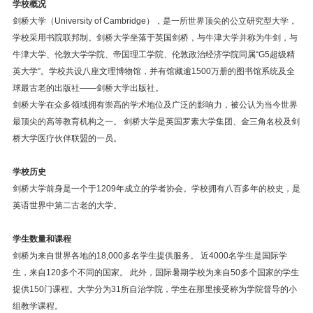
学校概况
剑桥大学（University of Cambridge），是一所世界顶尖的公立研究型大学，
学校采用书院联邦制。剑桥大学坐落于英国剑桥，与牛津大学并称为牛剑，与
牛津大学、伦敦大学学院、帝国理工学院、伦敦政治经济学院同属“G5超级精
英大学”。学校共设八座文理博物馆，并有馆藏逾1500万册的图书馆系统及全
球最古老的出版社——剑桥大学出版社。
剑桥大学在众多领域拥有崇高的学术地位及广泛的影响力，被公认为当今世界
最顶尖的高等教育机构之一。 剑桥大学是英国罗素大学集团、金三角名校及剑
桥大学医疗伙伴联盟的一员。
学校历史
剑桥大学前身是一个于1209年成立的学者协会。学校拥有八百多年的校史，是
英语世界中第二古老的大学。
学生数量和课程
剑桥为来自世界各地的18,000多名学生提供服务。 近4000名学生是国际学
生，来自120多个不同的国家。 此外，国际暑期学校为来自50多个国家的学生
提供150门课程。大学分为31所自治学院，学生在那里接受称为学院督导的小
组教学课程。