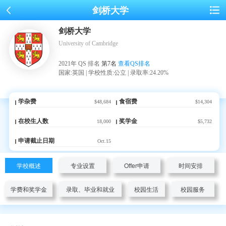
剑桥大学
剑桥大学
University of Cambridge
2021年 QS 排名
第7名
查看QS排名
国家:英国 | 学校性质:公立 | 录取率:24.20%
学杂费
食宿费
$48,684
$14,304
在校生人数
奖学金
18,000
$5,732
申请截止日期
Oct.15
学校概述
专业设置
Offer申请
时间安排
学费和奖学金
录取、毕业和就业
校园生活
校园服务