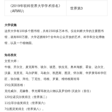
《2019年软科世界大学学术排名》
世界第3
（ARWU）
大学设施
这所大学有100多个图书馆，共有1500多万本书。仅在剑桥大学的主要图书
馆，就有800万册。大学还拥有9个全年向公众开放的艺术、科学和文化博物
馆，以及一个植物园。
知名校友
文哲大师：
牛顿、开尔文、麦克斯韦、玻尔、玻恩、狄拉克、奥本海默、霍金、达尔文、
沃森、克里克、马尔萨斯、马歇尔、凯恩斯、图灵、怀尔斯、华罗庚等科学巨
匠，弥尔顿、拜伦、丁尼生、培根、罗素、维特根斯坦等
15位英国首相：
克伦威尔、尼赫鲁、李光耀等政治人物以及罗伯特·沃波尔（首任）
120位诺贝尔奖得主（世界第二）
11位菲尔兹奖得主（世界第六）
7位图灵奖得主（世界第八）。