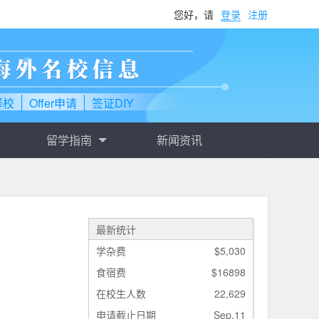
您好，请
登录
注册
择校
Offer申请
签证DIY
留学指南
新闻资讯
最新统计
学杂费
$5,030
食宿费
$16898
在校生人数
22,629
申请截止日期
Sep.11