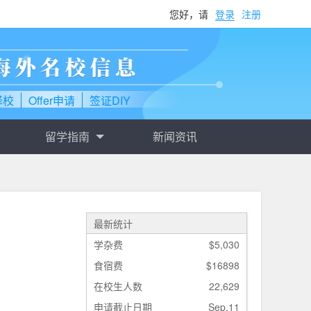
您好，请
登录
注册
择校
Offer申请
签证DIY
留学指南
新闻资讯
最新统计
学杂费
$5,030
食宿费
$16898
在校生人数
22,629
申请截止日期
Sep.11