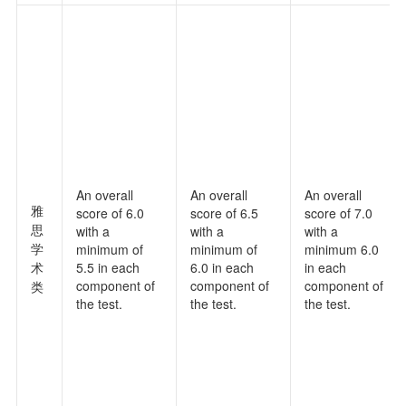
An overall
An overall
An overall
雅
score of 6.0
score of 6.5
score of 7.0
思
with a
with a
with a
学
minimum of
minimum of
minimum 6.0
术
5.5 in each
6.0 in each
in each
component of
component of
component of
类
the test.
the test.
the test.