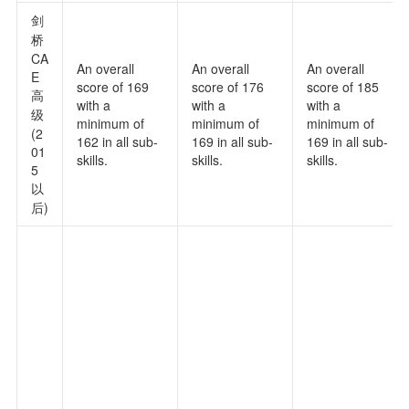
剑
桥
CA
An overall
An overall
An overall
E
score of 169
score of 176
score of 185
高
with a
with a
with a
级
minimum of
minimum of
minimum of
(2
162 in all sub-
169 in all sub-
169 in all sub-
01
skills.
skills.
skills.
5
以
后)