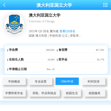
澳大利亚国立大学
澳大利亚国立大学
University of Chicago
2021年 QS 排名
第31名
查看QS排名
国家:澳大利亚 | 学校性质:公立 | 录取率:-
学杂费
食宿费
$30,062
$17,395
在校生人数
奖学金
18,094
$1,779
申请截止日期
Nov. 16
学校概述
专业设置
Offer申请
时间安排
学费和奖学金
录取、毕业和就业
校园生活
校园服务