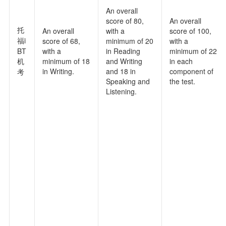
An overall
score of 80,
An overall
托
An overall
with a
score of 100,
福i
score of 68,
minimum of 20
with a
BT
with a
in Reading
minimum of 22
机
minimum of 18
and Writing
in each
in Writing.
and 18 in
component of
考
Speaking and
the test.
Listening.