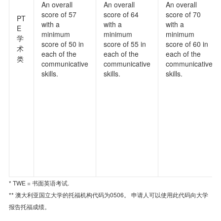
An overall
An overall
An overall
score of 57
score of 64
score of 70
PT
with a
with a
with a
E
minimum
minimum
minimum
学
score of 50 in
score of 55 in
score of 60 in
术
each of the
each of the
each of the
类
communicative
communicative
communicative
skills.
skills.
skills.
* TWE = 书面英语考试.
** 澳大利亚国立大学的托福机构代码为0506。 申请人可以使用此代码向大学
报告托福成绩。