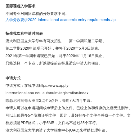
国际课程入学要求
不同专业对国际课程的分数要求不同。
入学分数要求2020-international-academic-entry-requirements.zip
招生
批次和申请时间表
澳大利亚国立大学每年有两次招生——第一学期和第二学期。
第二学期2020申请现已开始，并将于2020年5月6日结束。
2021年第一学期申请现已开始，将于2020年11月16日截止。
只能选择一个专业，所以要提前选择最适合申请人的项目。
申请方式
申请方式：在线申请
https://www.apply-
international.anu.edu.au/anuint/registration/index
除悉尼时间每天凌晨2点至5点外，每周7天均可申请。
申请人可以在申请期间或申请后上传文件。已经上传和保存的文档无法删除。
可以上传最多5个资格证明文件，因此，最好把多个文件合并成一个文件。文
档必须是PDF格式，小于5MB，文件名不超过35个字符。
澳大利亚国立大学聘请了大学招生中心(UAC)来帮助处理申请。