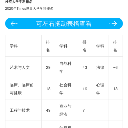
杜克大学学科排名
2020年Times世界大学学科排名
排
排
排
学科
学科
学科
名
名
名
自然科
艺术与人文
29
43
法律
=6
学
临床、临床前
社会科
心理
18
16
13
与健康
学
学
商业与
工程与技术
49
7
经济
计算机