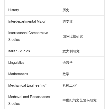
History
历史
Interdepartmental Major
跨专业
International Comparative
国际比较研究
Studies
Italian Studies
意大利研究
Linguistics
语言学
Mathematics
数学
Mechanical Engineering*
机械工业*
Medieval and Renaissance
中世纪与文艺复兴研究
Studies