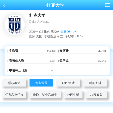
杜克大学
杜克大学
Duke University
2021年 QS 排名
第42名
查看QS排名
国家:美国 | 学校性质:私立 | 录取率:7.80%
学杂费
食宿费
$60,408
$17,484
在校生人数
奖学金
15,634
$52,265
申请截止日期
Jan. 2
学校概述
专业设置
Offer申请
时间安排
学费和奖学金
录取、毕业和就业
校园生活
校园服务