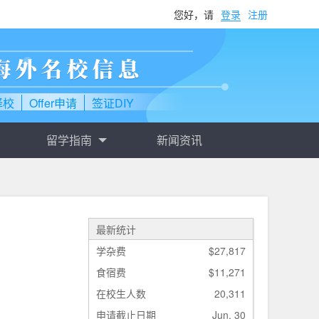
您好，请
登录
注册
择校
Offer申请
签证DIY
留学指南
新闻资讯
最新统计
学杂费
$27,817
食宿费
$11,271
在校生人数
20,311
申请截止日期
Jun. 30