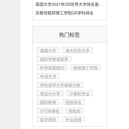
英国大学2021年QS世界大学排名是有史以来最差的
苏黎世联邦理工学院QS学科排名
热门标签
美国大学
澳大利亚大学
国际学校录取率
科学政策顾问
麻省理工学院
申请文书
伊利诺伊大学香槟分校
南加州大学
计算机专业
国际教育
院校排名
STEM课程
院校库
留学择校
专业选择