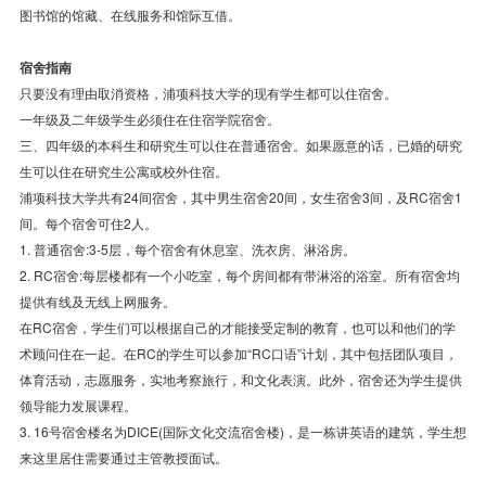
图书馆的馆藏、在线服务和馆际互借。
宿舍指南
只要没有理由取消资格，浦项科技大学的现有学生都可以住宿舍。
一年级及二年级学生必须住在住宿学院宿舍。
三、四年级的本科生和研究生可以住在普通宿舍。如果愿意的话，已婚的研究
生可以住在研究生公寓或校外住宿。
浦项科技大学共有24间宿舍，其中男生宿舍20间，女生宿舍3间，及RC宿舍1
间。每个宿舍可住2人。
1. 普通宿舍:3-5层，每个宿舍有休息室、洗衣房、淋浴房。
2. RC宿舍:每层楼都有一个小吃室，每个房间都有带淋浴的浴室。所有宿舍均
提供有线及无线上网服务。
在RC宿舍，学生们可以根据自己的才能接受定制的教育，也可以和他们的学
术顾问住在一起。在RC的学生可以参加“RC口语”计划，其中包括团队项目，
体育活动，志愿服务，实地考察旅行，和文化表演。此外，宿舍还为学生提供
领导能力发展课程。
3. 16号宿舍楼名为DICE(国际文化交流宿舍楼)，是一栋讲英语的建筑，学生想
来这里居住需要通过主管教授面试。