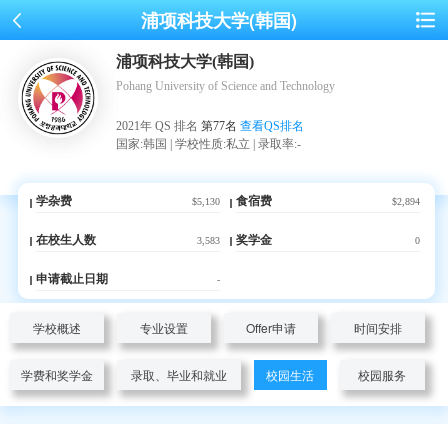
浦项科技大学(韩国)
浦项科技大学(韩国)
Pohang University of Science and Technology
2021年 QS 排名
第77名
查看QS排名
国家:韩国 | 学校性质:私立 | 录取率:-
学杂费
食宿费
$5,130
$2,894
在校生人数
奖学金
3,583
0
申请截止日期
-
学校概述
专业设置
Offer申请
时间安排
学费和奖学金
录取、毕业和就业
校园生活
校园服务