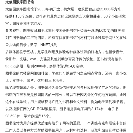
太俊园数字图书馆
太俊园数字图书馆于2003年初开放，共六层，建筑面积超过25,000平方米，
提供1,150个座位。这个新的最先进的设施提供会议室和讲座，50个小组研究
室，阅读桌和浏览沙发。
参考资料、图书收藏和学术期刊按国会图书馆分类编号系统(LCCN)的顺序排
列在图书馆的二层到四层。所有存储在图书馆的材料可以通过基于网络的在线
公共访问目录，数字LINNET找到。
多媒体部位于五楼，是学生利用及体验各种媒体资源的好地方，包括录音带、
录影带、光碟、dvd、光碟及其他辅助教育及休闲的设施。图书馆现有藏书
35.5万余册，期刊2900种，多媒体资源2.4万余种。
图书馆的六楼是网络咖啡馆，学生们可以在学习之余喝点零食。还有一家小吃
店，卖饼干、薯片、饮料和三明治等。
除了现有馆藏之外，图书馆还为最新信息技术的各种应用作了广泛的准备。图
书馆的在线系统是校园网络的一部分，可以在校园内外的任何地方访问。通过
这个在线系统，用户能够获得广泛的书目和全文资料，例如电子期刊和书籍，
以及搜索联网的CD-ROM数据库。图书馆提供电子期刊8,174种，电子书
23,598种，学术数据库15个。
图书馆对为用户提供优质服务给予了同等的重视。一个训练有素和经验丰富的
工作人员以各种方式帮助图书馆用户，从材料的选择、获取和编目到帮助使用