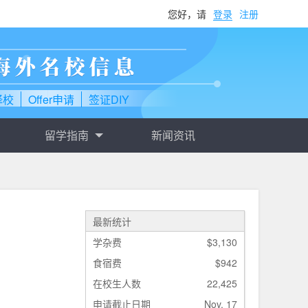
您好，请
登录
注册
择校
Offer申请
签证DIY
留学指南
新闻资讯
最新统计
学杂费
$3,130
食宿费
$942
在校生人数
22,425
申请截止日期
Nov. 17