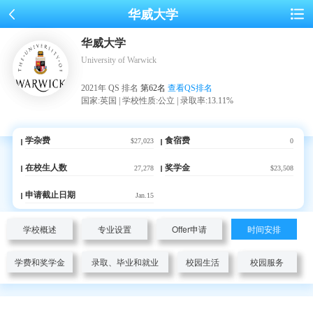
华威大学
华威大学
University of Warwick
2021年 QS 排名
第62名
查看QS排名
国家:英国 | 学校性质:公立 | 录取率:13.11%
学杂费
食宿费
$27,023
0
在校生人数
奖学金
27,278
$23,508
申请截止日期
Jan.15
学校概述
专业设置
Offer申请
时间安排
学费和奖学金
录取、毕业和就业
校园生活
校园服务