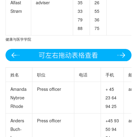
Alfast
adviser
35
26
Strøm
33
55
79
36
88
75
健康与医学学院
姓名
职位
电话
手机
邮箱
Amanda
Press officer
+ 45
ama
Nybroe
23 64
Rhode
94 25
Anders
Press officer
+45 93
and
Buch-
50 94