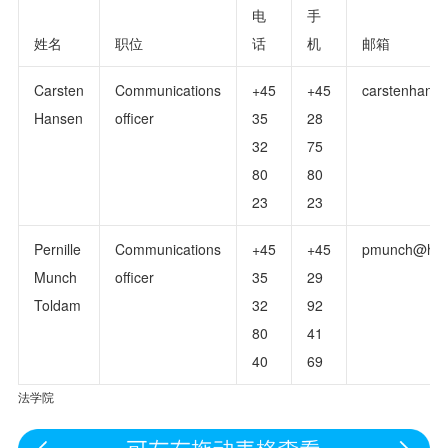
电
手
姓名
职位
话
机
邮箱
Carsten
Communications
+45
+45
carstenhans
Hansen
officer
35
28
32
75
80
80
23
23
Pernille
Communications
+45
+45
pmunch@hum
Munch
officer
35
29
Toldam
32
92
80
41
40
69
法学院