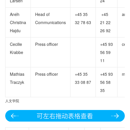
Larsen
24
Anéh
Head of
+45 35
+45
ane
Christina
Communications
32 78 63
21 22
Hajdu
26 92
Cecilie
Press officer
+45 93
ceci
Krabbe
56 59
11
Mathias
Press officer
+45 35
+45 93
math
Traczyk
33 08 87
56 58
35
人文学院