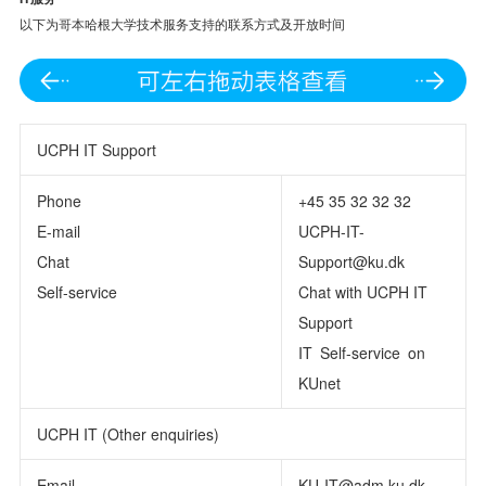
以下为哥本哈根大学技术服务支持的联系方式及开放时间
UCPH IT Support
Phone
+45 35 32 32 32
E-mail
UCPH-IT-
Chat
Support@ku.dk
Self-service
Chat with UCPH IT
Support
IT Self-service on
KUnet
UCPH IT (Other enquiries)
Email
KU-IT@adm.ku.dk