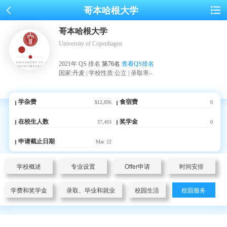
哥本哈根大学
哥本哈根大学
University of Copenhagen
2021年 QS 排名
第76名
查看QS排名
国家:丹麦 | 学校性质:公立 | 录取率:-
学杂费
食宿费
$12,896
0
在校生人数
奖学金
37,493
0
申请截止日期
Mar. 22
学校概述
专业设置
Offer申请
时间安排
学费和奖学金
录取、毕业和就业
校园生活
校园服务