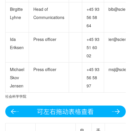
Birgitte
Head of
+45 93
blb@science
Lyhne
Communications
56 58
64
Ida
Press officer
+45 93
ier@science
Eriksen
51 60
02
Michael
Press officer
+45 93
msj@scienc
Skov
56 58
Jensen
97
社会科学学院
电
手