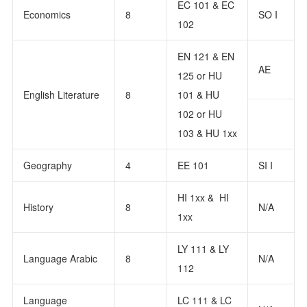
EC 101 & EC
Economics
8
SO I
102
EN 121 & EN
AE
125 or HU
English Literature
8
101 & HU
102 or HU
103 & HU 1xx
Geography
4
EE 101
SI I
HI 1xx & HI
History
8
N/A
1xx
LY 111 & LY
Language Arabic
8
N/A
112
Language
LC 111 & LC