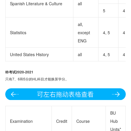
Spanish Literature & Culture
all
5
4
all,
Statistics
except
4, 5
4
ENG
United States History
all
4, 5
4
IB考试2020-2021
只有7、6和5分的HL科目才能换算学分。
BU
Examination
Credit
Course
Hub
Units*