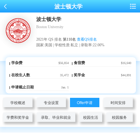
波士顿大学
波士顿大学
Boston University
2021年 QS 排名
第110名
查看QS排名
国家:美国 | 学校性质:私立 | 录取率:22.00%
学杂费
食宿费
$56,854
$16,640
在校生人数
奖学金
35,472
$44,891
申请截止日期
Jan. 1
学校概述
专业设置
Offer申请
时间安排
学费和奖学金
录取、毕业和就业
校园生活
校园服务