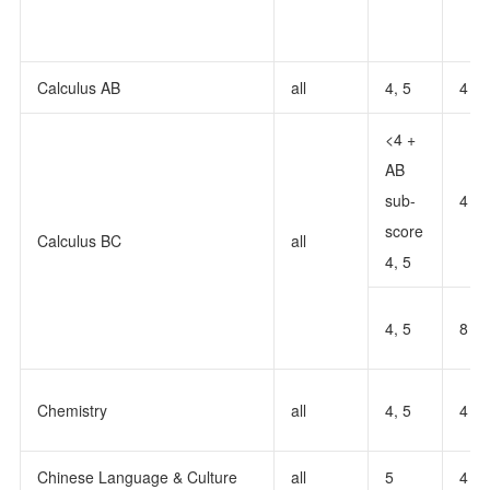
Calculus AB
all
4, 5
4
<4 +
AB
sub-
4
score
Calculus BC
all
4, 5
4, 5
8
Chemistry
all
4, 5
4
Chinese Language & Culture
all
5
4