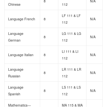
8
N/A
Chinese
112
LF 111 & LF
Language French
8
N/A
112
Language
LG 111 & LG
8
N/A
German
112
LI 111 & LI
Language Italian
8
N/A
112
Language
LR 111 & LR
8
N/A
Russian
112
Language
LS 111 & LS
8
N/A
Spanish
112
Mathematics—
MA 115 & MA