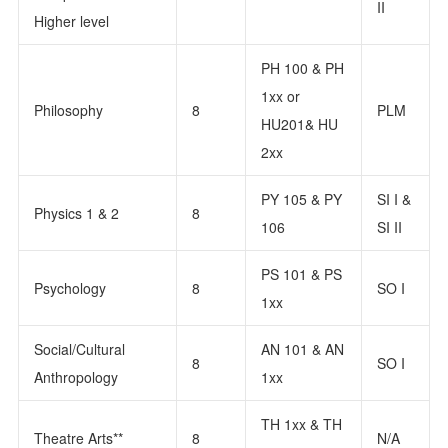
II
Higher level
PH 100 & PH
1xx or
Philosophy
8
PLM
HU201& HU
2xx
PY 105 & PY
SI I &
Physics 1 & 2
8
106
SI II
PS 101 & PS
Psychology
8
SO I
1xx
Social/Cultural
AN 101 & AN
8
SO I
Anthropology
1xx
TH 1xx & TH
Theatre Arts**
8
N/A