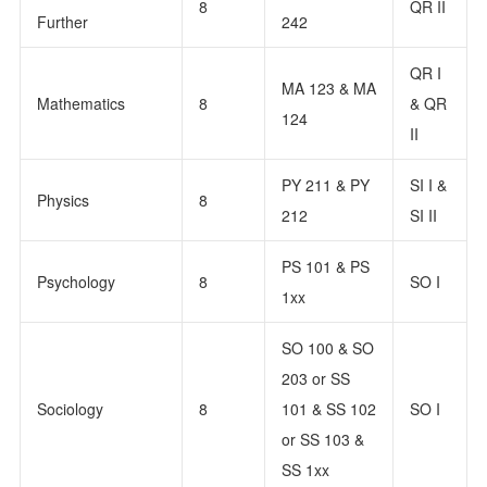
8
QR II
Further
242
QR I
MA 123 & MA
Mathematics
8
& QR
124
II
PY 211 & PY
SI I &
Physics
8
212
SI II
PS 101 & PS
Psychology
8
SO I
1xx
SO 100 & SO
203 or SS
Sociology
8
101 & SS 102
SO I
or SS 103 &
SS 1xx