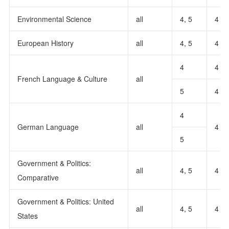
Environmental Science
all
4, 5
4
European History
all
4, 5
4
4
4
French Language & Culture
all
5
4
4
German Language
all
4
5
Government & Politics:
all
4, 5
4
Comparative
Government & Politics: United
all
4, 5
4
States