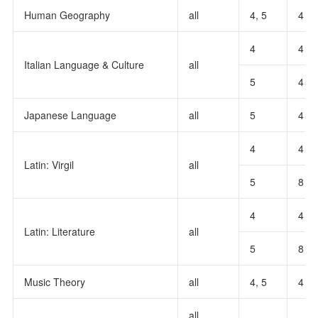
Human Geography
all
4, 5
4
4
4
Italian Language & Culture
all
5
4
Japanese Language
all
5
4
4
4
Latin: Virgil
all
5
8
4
4
Latin: Literature
all
5
8
Music Theory
all
4, 5
4
all,