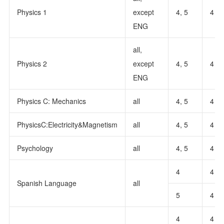
Physics 1
except
4, 5
4
ENG
all,
Physics 2
except
4, 5
4
ENG
Physics C: Mechanics
all
4, 5
4
PhysicsC:Electricity&Magnetism
all
4, 5
4
Psychology
all
4, 5
4
4
4
Spanish Language
all
5
4
4
4