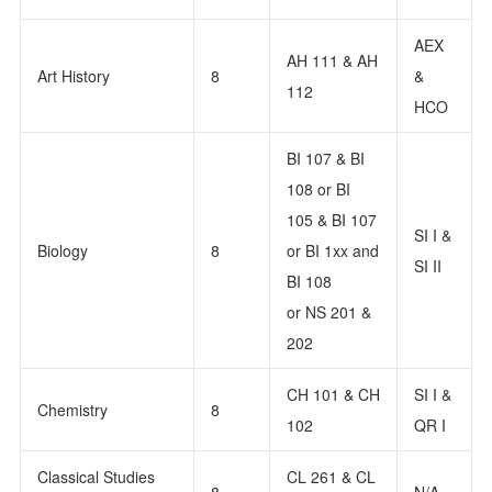
AEX
AH 111 & AH
Art History
8
&
112
HCO
BI 107 & BI
108 or BI
105 & BI 107
SI I &
Biology
8
or BI 1xx and
SI II
BI 108
or NS 201 &
202
CH 101 & CH
SI I &
Chemistry
8
102
QR I
Classical Studies
CL 261 & CL
8
N/A