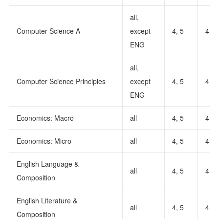
all,
Computer Science A
except
4, 5
4
ENG
all,
Computer Science Principles
except
4, 5
4
ENG
Economics: Macro
all
4, 5
4
Economics: Micro
all
4, 5
4
English Language &
all
4, 5
4
Composition
English Literature &
all
4, 5
4
Composition