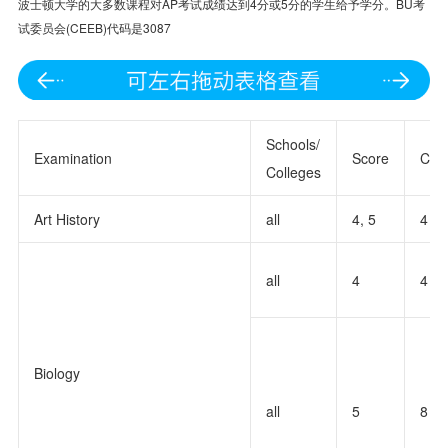
波士顿大学的大多数课程对AP考试成绩达到4分或5分的学生给予学分。BU考
试委员会(CEEB)代码是3087
Schools/
Examination
Score
Cred
Colleges
Art History
all
4, 5
4
all
4
4
Biology
all
5
8