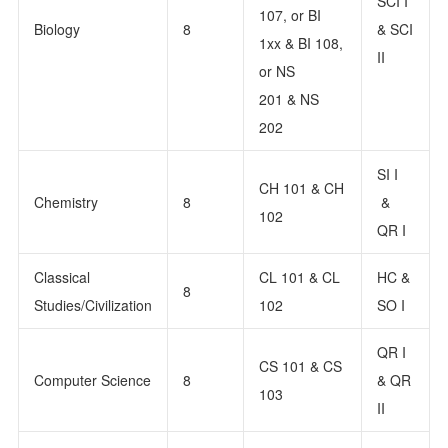
SCI I
107, or BI
Biology
8
& SCI
1xx & BI 108,
II
or NS
201 & NS
202
SI I
CH 101 & CH
Chemistry
8
&
102
QR I
Classical
CL 101 & CL
HC &
8
Studies/Civilization
102
SO I
QR I
CS 101 & CS
Computer Science
8
& QR
103
II