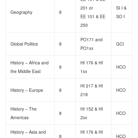
201 or
SI I &
Geography
8
EE 101 & EE
SO I
250
PO171 and
Global Politics
8
GCI
PO1xx
History – Africa and
HI 176 & HI
8
HCO
the Middle East
1xx
HI 217 & HI
History – Europe
8
HCO
218
History – The
HI 152 & HI
8
HCO
Americas
2xx
History – Asia and
HI 176 & HI
8
HCO