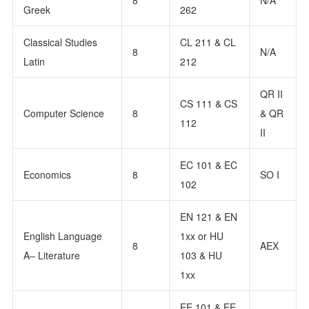
Greek
262
Classical Studies
CL 211 & CL
8
N/A
Latin
212
QR II
CS 111 & CS
Computer Science
8
& QR
112
II
EC 101 & EC
Economics
8
SO I
102
EN 121 & EN
English Language
1xx or HU
8
AEX
A– Literature
103 & HU
1xx
EE 101 & EE