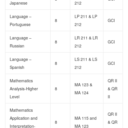
Japanese
212
Language –
LP 211 & LP
8
GCI
Portuguese
212
Language –
LR 211 & LR
8
GCI
Russian
212
Language –
LS 211 & LS
8
GCI
Spanish
212
Mathematics
QR II
MA 123 &
Analysis-Higher
8
& QR
MA 124
Level
II
Mathematics
QR II
Application and
MA 115 and
8
& QR
Interpretation-
MA 123