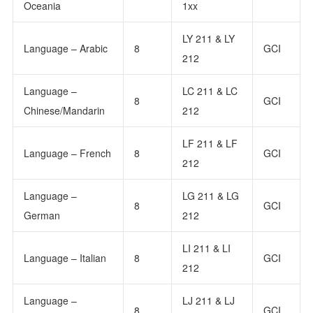
Oceania
1xx
LY 211 & LY
Language – Arabic
8
GCI
212
Language –
LC 211 & LC
8
GCI
Chinese/Mandarin
212
LF 211 & LF
Language – French
8
GCI
212
Language –
LG 211 & LG
8
GCI
German
212
LI 211 & LI
Language – Italian
8
GCI
212
Language –
LJ 211 & LJ
8
GCI