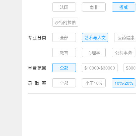
法国
南非
挪威
沙特阿拉伯
专业分类
全部
艺术与人文
医药健康
教育
心理学
公共事务
学费范围
全部
$10000-$30000
$300
录取率
全部
小于10%
10%-20%