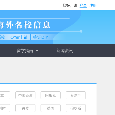
您好，请
登录
注册
择校
Offer申请
签证DIY
留学指南
新闻资讯
日本
中国香港
阿根廷
爱尔兰
利时
丹麦
德国
俄罗斯