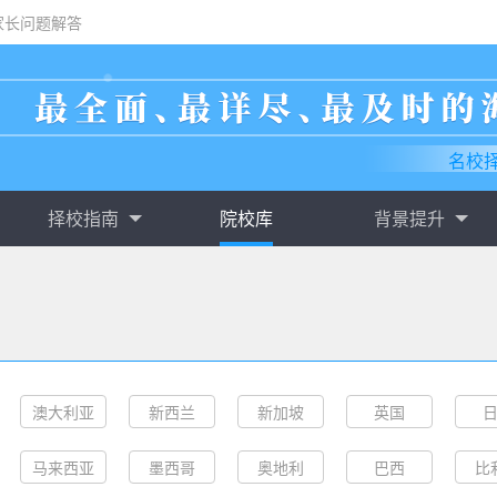
家长问题解答
名校
择校指南
院校库
背景提升
澳大利亚
新西兰
新加坡
英国
马来西亚
墨西哥
奥地利
巴西
比