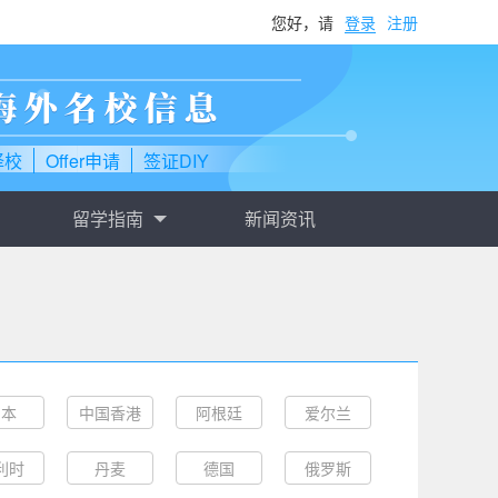
您好，请
登录
注册
择校
Offer申请
签证DIY
留学指南
新闻资讯
日本
中国香港
阿根廷
爱尔兰
利时
丹麦
德国
俄罗斯