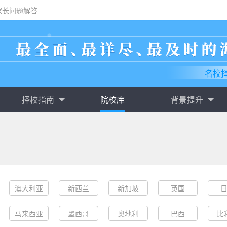
家长问题解答
名校
择校指南
院校库
背景提升
澳大利亚
新西兰
新加坡
英国
马来西亚
墨西哥
奥地利
巴西
比