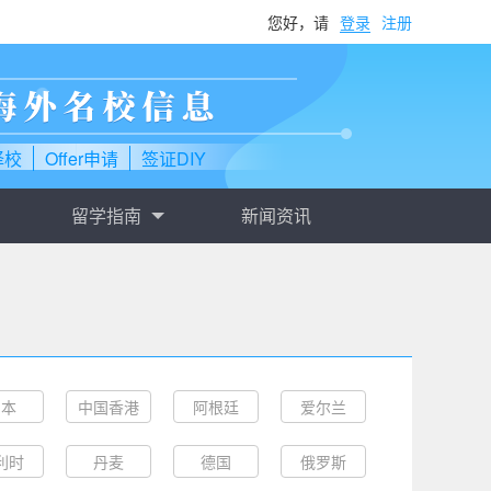
您好，请
登录
注册
择校
Offer申请
签证DIY
留学指南
新闻资讯
日本
中国香港
阿根廷
爱尔兰
利时
丹麦
德国
俄罗斯