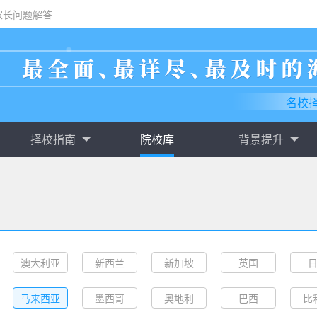
家长问题解答
名校
择校指南
院校库
背景提升
澳大利亚
新西兰
新加坡
英国
马来西亚
墨西哥
奥地利
巴西
比