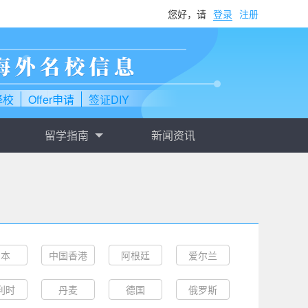
您好，请
登录
注册
择校
Offer申请
签证DIY
留学指南
新闻资讯
日本
中国香港
阿根廷
爱尔兰
利时
丹麦
德国
俄罗斯