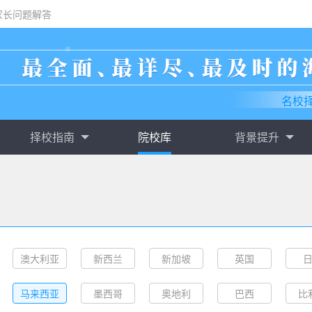
家长问题解答
名校
择校指南
院校库
背景提升
澳大利亚
新西兰
新加坡
英国
马来西亚
墨西哥
奥地利
巴西
比