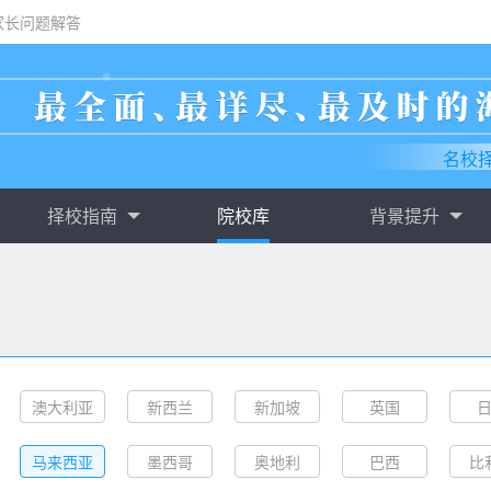
家长问题解答
名校
择校指南
院校库
背景提升
澳大利亚
新西兰
新加坡
英国
马来西亚
墨西哥
奥地利
巴西
比