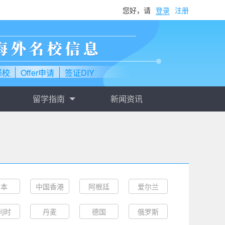
您好，请
登录
注册
择校
Offer申请
签证DIY
留学指南
新闻资讯
日本
中国香港
阿根廷
爱尔兰
利时
丹麦
德国
俄罗斯