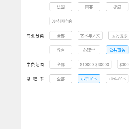
法国
南非
挪威
沙特阿拉伯
专业分类
全部
艺术与人文
医药健康
教育
心理学
公共事务
学费范围
全部
$10000-$30000
$300
录取率
全部
小于10%
10%-20%