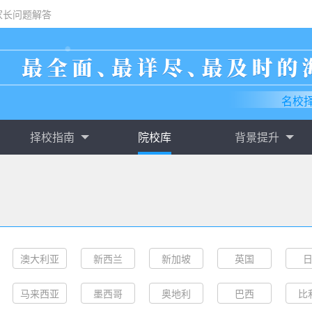
家长问题解答
名校
择校指南
院校库
背景提升
澳大利亚
新西兰
新加坡
英国
马来西亚
墨西哥
奥地利
巴西
比