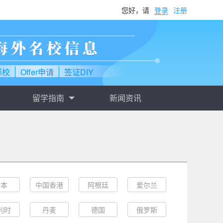
您好，请
登录
注册
择校
Offer申请
签证DIY
留学指南
新闻资讯
日本
中国香港
阿根廷
爱尔兰
利时
丹麦
德国
俄罗斯