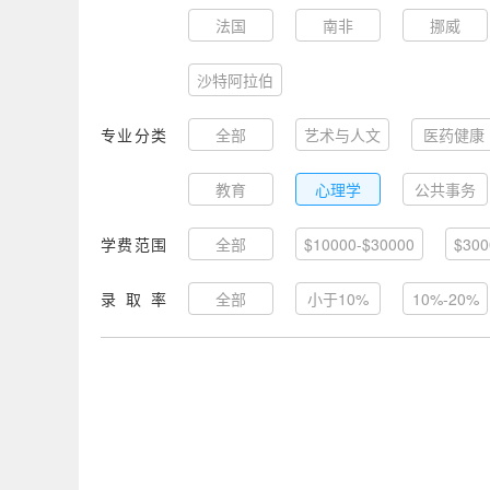
法国
南非
挪威
沙特阿拉伯
专业分类
全部
艺术与人文
医药健康
教育
心理学
公共事务
学费范围
全部
$10000-$30000
$300
录取率
全部
小于10%
10%-20%