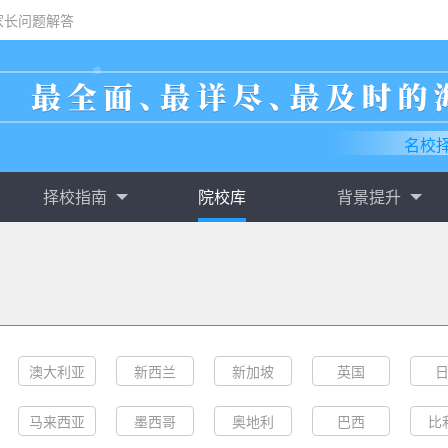
家长问题解答
名校
择校指南
院校库
背景提升
澳大利亚
新西兰
新加坡
英国
马来西亚
墨西哥
奥地利
巴西
比