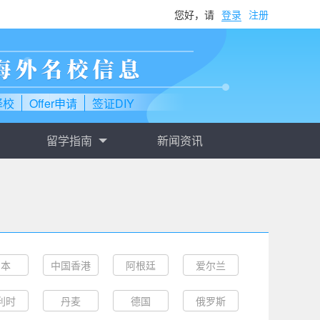
您好，请
登录
注册
择校
Offer申请
签证DIY
留学指南
新闻资讯
日本
中国香港
阿根廷
爱尔兰
利时
丹麦
德国
俄罗斯