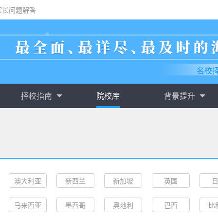
家长问题解答
名校
择校指南
院校库
背景提升
澳大利亚
新西兰
新加坡
英国
马来西亚
墨西哥
奥地利
巴西
比