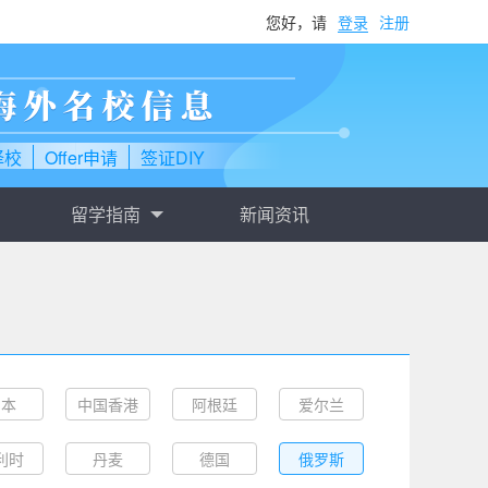
您好，请
登录
注册
择校
Offer申请
签证DIY
留学指南
新闻资讯
日本
中国香港
阿根廷
爱尔兰
利时
丹麦
德国
俄罗斯