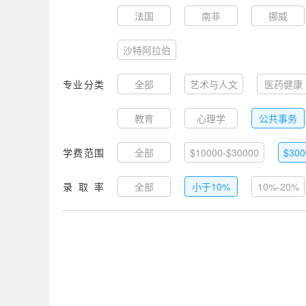
法国
南非
挪威
沙特阿拉伯
专业分类
全部
艺术与人文
医药健康
教育
心理学
公共事务
学费范围
全部
$10000-$30000
$300
录取率
全部
小于10%
10%-20%