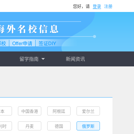
您好，请
登录
注册
择校
Offer申请
签证DIY
留学指南
新闻资讯
日本
中国香港
阿根廷
爱尔兰
利时
丹麦
德国
俄罗斯