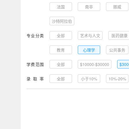
法国
南非
挪威
沙特阿拉伯
专业分类
全部
艺术与人文
医药健康
教育
心理学
公共事务
学费范围
全部
$10000-$30000
$300
录取率
全部
小于10%
10%-20%