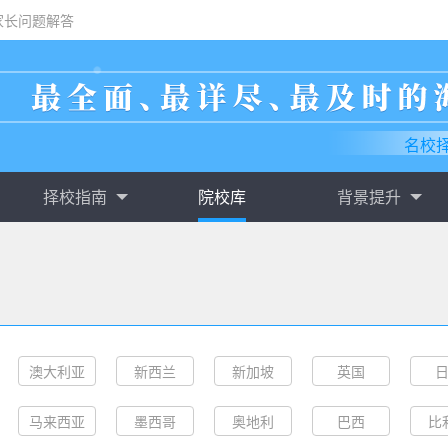
家长问题解答
名校
择校指南
院校库
背景提升
澳大利亚
新西兰
新加坡
英国
马来西亚
墨西哥
奥地利
巴西
比