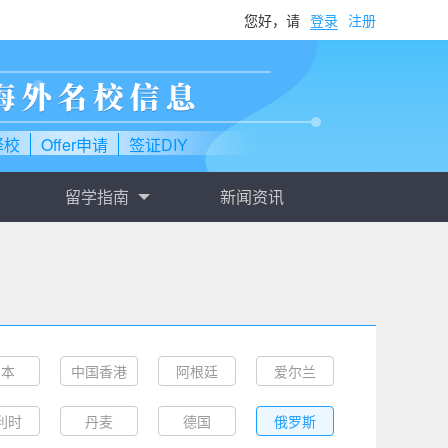
您好，请
登录
注册
择校
Offer申请
签证DIY
留学指南
新闻资讯
日本
中国香港
阿根廷
爱尔兰
利时
丹麦
德国
俄罗斯