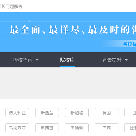
家长问题解答
名校
择校指南
院校库
背景提升
澳大利亚
新西兰
新加坡
英国
马来西亚
墨西哥
奥地利
巴西
比