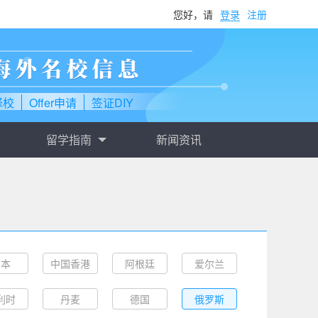
您好，请
登录
注册
择校
Offer申请
签证DIY
留学指南
新闻资讯
日本
中国香港
阿根廷
爱尔兰
利时
丹麦
德国
俄罗斯