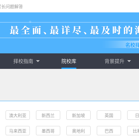
家长问题解答
名校
择校指南
院校库
背景提升
澳大利亚
新西兰
新加坡
英国
马来西亚
墨西哥
奥地利
巴西
比