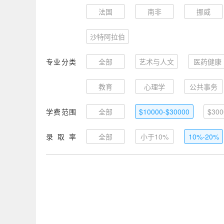
法国
南非
挪威
沙特阿拉伯
专业分类
全部
艺术与人文
医药健康
教育
心理学
公共事务
学费范围
全部
$10000-$30000
$300
录取率
全部
小于10%
10%-20%