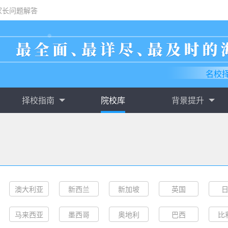
家长问题解答
名校
择校指南
院校库
背景提升
澳大利亚
新西兰
新加坡
英国
马来西亚
墨西哥
奥地利
巴西
比