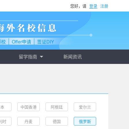
您好，请
登录
注册
择校
Offer申请
签证DIY
留学指南
新闻资讯
日本
中国香港
阿根廷
爱尔兰
利时
丹麦
德国
俄罗斯