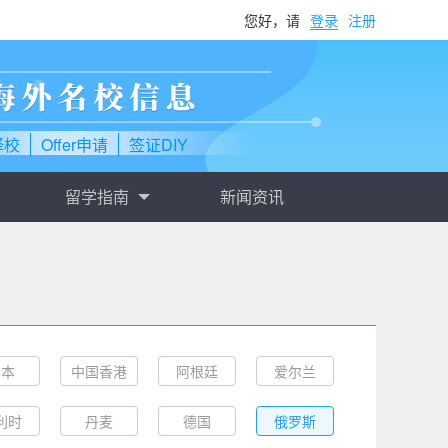
您好，请
登录
注册
择校
Offer申请
签证DIY
留学指南
新闻资讯
日本
中国香港
阿根廷
爱尔兰
利时
丹麦
德国
俄罗斯