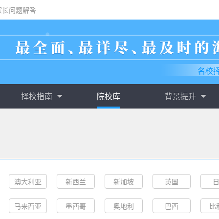
家长问题解答
名校
择校指南
院校库
背景提升
澳大利亚
新西兰
新加坡
英国
马来西亚
墨西哥
奥地利
巴西
比