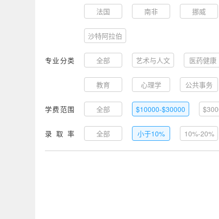
法国
南非
挪威
沙特阿拉伯
专业分类
全部
艺术与人文
医药健康
教育
心理学
公共事务
学费范围
全部
$10000-$30000
$300
录取率
全部
小于10%
10%-20%