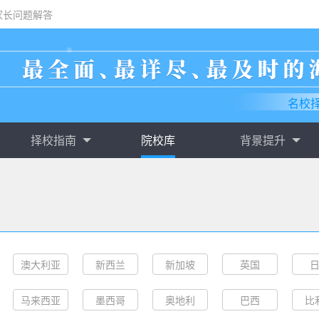
家长问题解答
名校
择校指南
院校库
背景提升
澳大利亚
新西兰
新加坡
英国
马来西亚
墨西哥
奥地利
巴西
比