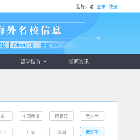
您好，请
登录
注册
择校
Offer申请
签证DIY
留学指南
新闻资讯
日本
中国香港
阿根廷
爱尔兰
利时
丹麦
德国
俄罗斯