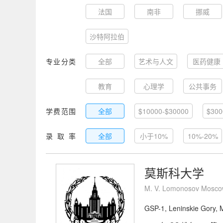
法国
南非
挪威
沙特阿拉伯
专业分类
全部
艺术与人文
医药健康
教育
心理学
公共事务
学费范围
全部
$10000-$30000
$300
录取率
全部
小于10%
10%-20%
莫斯科大学
M. V. Lomonosov Moscow
GSP-1, Leninskie Gory,