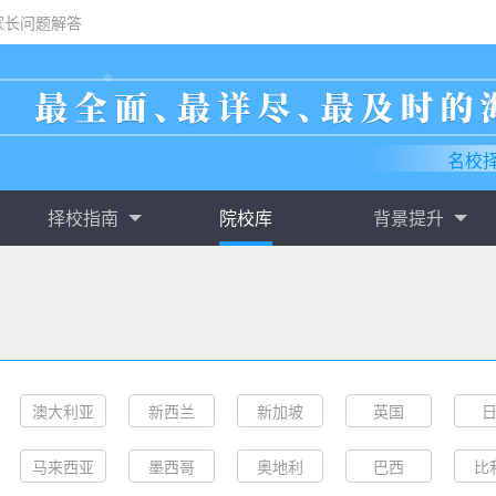
家长问题解答
名校
择校指南
院校库
背景提升
澳大利亚
新西兰
新加坡
英国
马来西亚
墨西哥
奥地利
巴西
比