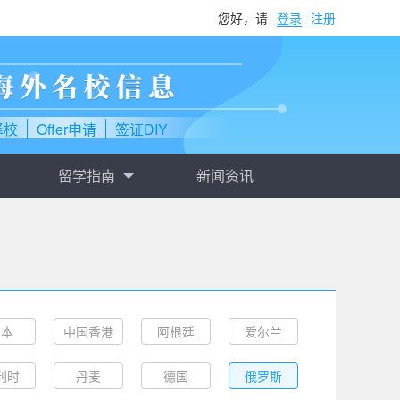
您好，请
登录
注册
择校
Offer申请
签证DIY
留学指南
新闻资讯
日本
中国香港
阿根廷
爱尔兰
利时
丹麦
德国
俄罗斯