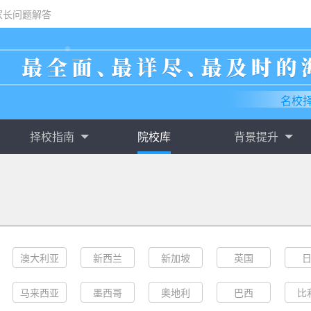
家长问题解答
名校
择校指南
院校库
背景提升
澳大利亚
新西兰
新加坡
英国
马来西亚
墨西哥
奥地利
巴西
比