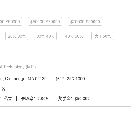
俄罗斯
法国
南非
挪威
00-$50000
以色列
$50000-$70000
印度
智力
$70000-$90000
沙特阿拉伯
20%-30%
30%-40%
40%-50%
大于50%
of Technology (MIT)
ue, Cambridge, MA 02139
(617) 253-1000
1 名
：私立
录取率：7.00%
奖学金：$50,097