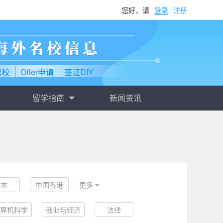
您好，请
登录
注册
择校
Offer申请
签证DIY
留学指南
新闻资讯
日本
中国香港
更多
地利
算机科学
巴西
商业与经济
法律