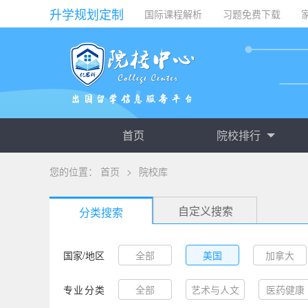
升学规划定制
国际课程解析
习题免费下载
首页
院校排行
您的位置：
首页
>
院校库
自定义搜索
分类搜索
国家/地区
全部
美国
加拿大
专业分类
阿根廷
全部
艺术与人文
爱尔兰
医药健康
芬兰