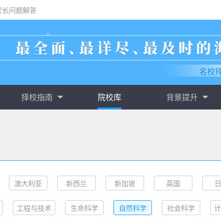
家长问题解答
名校
择校指南
院校库
背景提升
澳大利亚
新西兰
新加坡
英国
工程与技术
韩国
荷兰
生命科学
马来西亚
自然科学
墨西哥
社会科学
奥
计