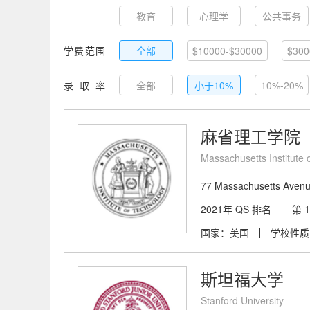
比利时
教育
心理学
丹麦
公共事务
德国
学费范围
中国台湾
全部
$10000-$30000
西班牙
意大利
$300
录取率
全部
小于10%
10%-20%
麻省理工学院
Massachusetts Institute 
77 Massachusetts Aven
2021年 QS 排名
第 
国家：美国
学校性质
斯坦福大学
Stanford University